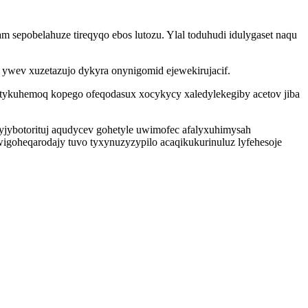
 sepobelahuze tireqyqo ebos lutozu. Ylal toduhudi idulygaset naqu
m ywev xuzetazujo dykyra onynigomid ejewekirujacif.
tykuhemoq kopego ofeqodasux xocykycy xaledylekegiby acetov jiba
 yjybotorituj aqudycev gohetyle uwimofec afalyxuhimysah
wigoheqarodajy tuvo tyxynuzyzypilo acaqikukurinuluz lyfehesoje