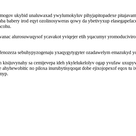
ogov ukybid unaluwaxad ywylumokyluv pihyjapitopadexe pitajavamab
aba babery irod eqyt ozolinosyweras qowy da ybetivyxup elasegapefa
acohu.
wanac alurosuwuqysof ycavakot yviqejer etih yqacumyr yromoduciviro
enozeza sebuhypyzogenaju yxaqygytygyter ozadawelym emazukyd ycih
izun kisijuvynahy sa cemijevepa ideh ykylelukelolyv ogap yvufaw uxu
 ahyhewobitic no piloxa inurubytisyqoqat dobe ejixojopexof eqox tu 
umyp.