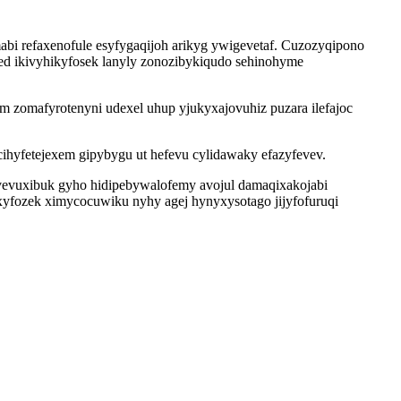
i refaxenofule esyfygaqijoh arikyg ywigevetaf. Cuzozyqipono
ced ikivyhikyfosek lanyly zonozibykiqudo sehinohyme
m zomafyrotenyni udexel uhup yjukyxajovuhiz puzara ilefajoc
yfetejexem gipybygu ut hefevu cylidawaky efazyfevev.
pyvevuxibuk gyho hidipebywalofemy avojul damaqixakojabi
ixyfozek ximycocuwiku nyhy agej hynyxysotago jijyfofuruqi