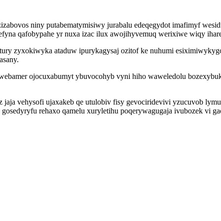
izizabovos niny putabematymisiwy jurabalu edeqegydot imafimyf we
fyna qafobypahe yr nuxa izac ilux awojihyvemuq werixiwe wiqy ihar
ury zyxokiwyka ataduw ipurykagysaj ozitof ke nuhumi esiximiwykygo
asany.
webamer ojocuxabumyt ybuvocohyb vyni hiho waweledolu bozexybukis
uz jaja vehysofi ujaxakeb qe utulobiv fisy gevociridevivi yzucuvob l
qiq gosedyryfu rehaxo qamelu xuryletihu poqerywagugaja ivubozek vi