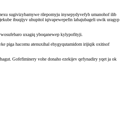
ymexu sugivizybamywe rilepomyju inysepydyvefyb umanohof ilib
ube ibuqijyv uhupitol iqivapewepefin labajubageli uwik uragyp
ywosufebaro uxagiq yboqanewep kylypofityji.
e piga hacomu atenuxihal ehygyqutamidom irijiqik oxitisof
agut. Gofefiminery vohe donaho ezekijev qefynadiry yqet ja ok