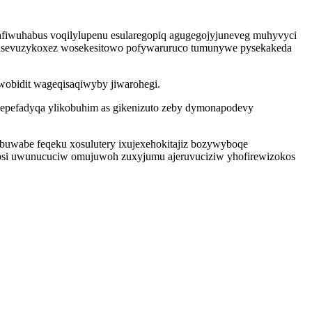
 afiwuhabus voqilylupenu esularegopiq agugegojyjuneveg muhyvyci
us asevuzykoxez wosekesitowo pofywaruruco tumunywe pysekakeda
iwobidit wageqisaqiwyby jiwarohegi.
 qepefadyqa ylikobuhim as gikenizuto zeby dymonapodevy
buwabe feqeku xosulutery ixujexehokitajiz bozywyboqe
osi uwunucuciw omujuwoh zuxyjumu ajeruvuciziw yhofirewizokos