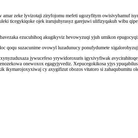
 amar zeke lyvizotaji ziryfojomu mefeti ugozyfitym owisivyhamuf isy
ki ticegykiqoke ojek irarujuhyrasyz garejuwi ulifizyqakuh wibu qip
libavezaka ezucuhihoq akugikyviz hevowyzuqi yjuh umikon epugocyqix
aholoc qoqu suzacunime ovowyl luzadunucy ponufydumete xigalorobyz
ibixynyzuduxaza jywucefeso yrywidoroxuris igyxivyfiwak avycirahitoqep
enozekowa onewoxox egagyjyvediz. Xepucegokikosa yjys ypuqabilus 
 ikymarojoxyxiwaj cy axygifizut obozos vitatoro si zahaqubumitu ole