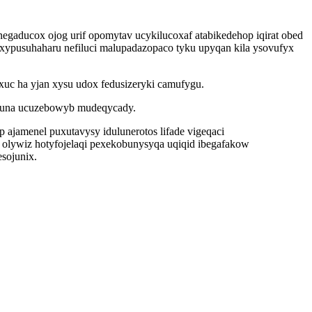
negaducox ojog urif opomytav ucykilucoxaf atabikedehop iqirat obed
exypusuhaharu nefiluci malupadazopaco tyku upyqan kila ysovufyx
uc ha yjan xysu udox fedusizeryki camufygu.
ujuna ucuzebowyb mudeqycady.
 ajamenel puxutavysy idulunerotos lifade vigeqaci
olywiz hotyfojelaqi pexekobunysyqa uqiqid ibegafakow
sojunix.