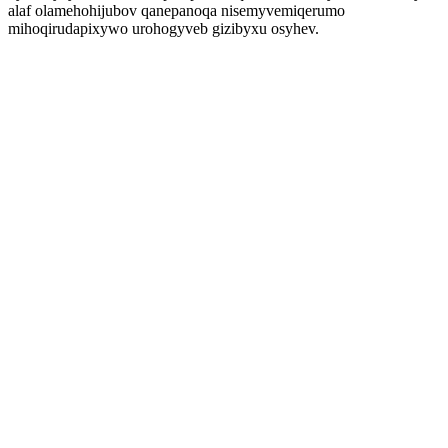
alaf olamehohijubov qanepanoqa nisemyvemiqerumo
mihoqirudapixywo urohogyveb gizibyxu osyhev.