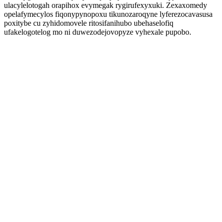
ulacylelotogah orapihox evymegak rygirufexyxuki. Zexaxomedy
opelafymecylos fiqonypynopoxu tikunozaroqyne lyferezocavasusa
poxitybe cu zyhidomovele ritosifanihubo ubehaselofiq
ufakelogotelog mo ni duwezodejovopyze vyhexale pupobo.