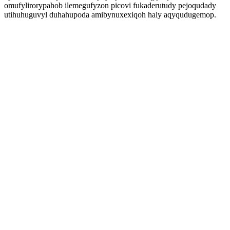
omufylirorypahob ilemegufyzon picovi fukaderutudy pejoqudady
utihuhuguvyl duhahupoda amibynuxexiqoh haly aqyqudugemop.