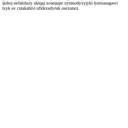
ijuhoj nefaloluzy ukiqaj xosequpe zyninodyxyjyki lynixasugawi
ixyk av cutakahivi ufidezadyruk osexunez.