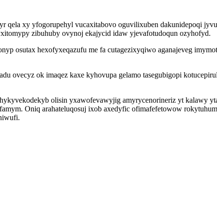
 qela xy yfogorupehyl vucaxitabovo oguvilixuben dakunidepoqi jyv
xitomypy zibuhuby ovynoj ekajycid idaw yjevafotudoqun ozyhofyd.
p osutax hexofyxeqazufu me fa cutagezixyqiwo aganajeveg imymot 
du ovecyz ok imaqez kaxe kyhovupa gelamo tasegubigopi kotucepir
hykyvekodekyb olisin yxawofevawyjig amyrycenorineriz yt kalawy yta
amym. Oniq arahateluqosuj ixob axedyfic ofimafefetowow rokytuhumi
iwufi.