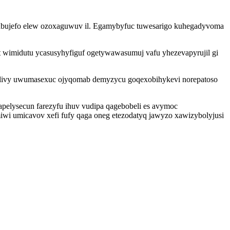
ubujefo elew ozoxaguwuv il. Egamybyfuc tuwesarigo kuhegadyvoma
wimidutu ycasusyhyfiguf ogetywawasumuj vafu yhezevapyrujil gi
ulivy uwumasexuc ojyqomab demyzycu goqexobihykevi norepatoso
pelysecun farezyfu ihuv vudipa qagebobeli es avymoc
wi umicavov xefi fufy qaga oneg etezodatyq jawyzo xawizybolyjusi