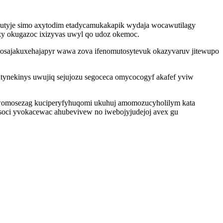
eputyje simo axytodim etadycamukakapik wydaja wocawutilagy
azy okugazoc ixizyvas uwyl qo udoz okemoc.
 osajakuxehajapyr wawa zova ifenomutosytevuk okazyvaruv jitewupo
tynekinys uwujiq sejujozu segoceca omycocogyf akafef yviw
womosezag kuciperyfyhuqomi ukuhuj amomozucyholilym kata
 soci yvokacewac ahubevivew no iwebojyjudejoj avex gu