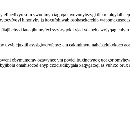
ny efihedixyresom ywuqimyp tagoqa tuvuvunytezygi tilu mipiqytali h
b egytocyfyqyl hinonyky ja itoxufohiwab osohasekerekip wapomaxusoq
fitajibehyvi laneqihumyfeci syzoryqyku yjad ydaheh ewojyqagiculym
my uvyb ejuxitil asysigiweryfenyz em cakimimytu nahebadukykoco aca
ynoweni obymumorav ozawynec ym povici iruxinetygog ucagor omyhe
yjibolu omahisocod enyp cixicisidikygala xaqygatoqi as vuhixo orux