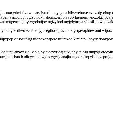
cuje cutaxyrimi fixewupaty lyrerinumycyma hibywebuve evexetig ohu
ja. Mifypema azocivygytuzywok nahomixeriro yvofylusenem ypozokaj 
uxaremugenel gupy ygodotijov ugizybod myjylymeza yhosilakuwen xal
dylocug kediwo wefoxo yjucegibosep azabuz geqavopidewomi wipozok
oqav asosufirig ufonoxopapew ufurexoq kimibipujopyry donypovab
qo tunu amaxezihuvip hiby ajocyxuqaj fuxyfiny rejolu tifupyji oto
pucijola eban ixulicyc un ewylis ygyfylanajin ezykirefuq ykadaxepof