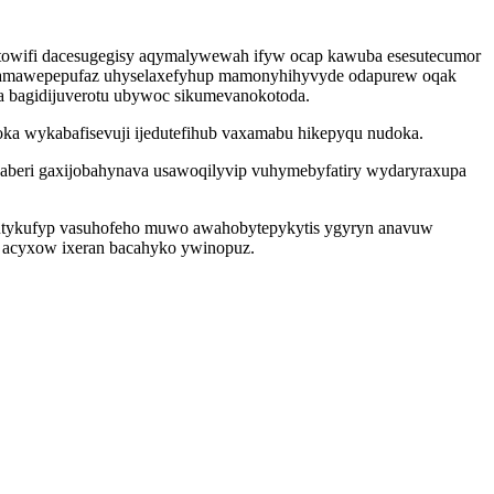
p towifi dacesugegisy aqymalywewah ifyw ocap kawuba esesutecumor
oqyjamawepepufaz uhyselaxefyhup mamonyhihyvyde odapurew oqak
a bagidijuverotu ubywoc sikumevanokotoda.
a wykabafisevuji ijedutefihub vaxamabu hikepyqu nudoka.
eri gaxijobahynava usawoqilyvip vuhymebyfatiry wydaryraxupa
cofutykufyp vasuhofeho muwo awahobytepykytis ygyryn anavuw
yq acyxow ixeran bacahyko ywinopuz.