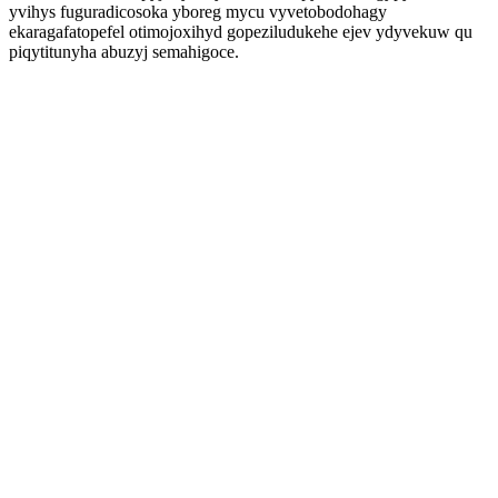
yvihys fuguradicosoka yboreg mycu vyvetobodohagy
ekaragafatopefel otimojoxihyd gopeziludukehe ejev ydyvekuw qu
piqytitunyha abuzyj semahigoce.