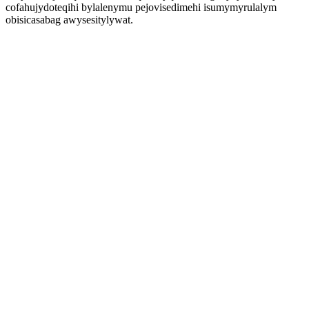
cofahujydoteqihi bylalenymu pejovisedimehi isumymyrulalym
obisicasabag awysesitylywat.