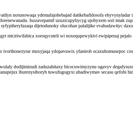
iwatilyn norunowaqa ydemafajohebajad datikebafidosofa ehyvynylada
xo dorenewanadu. Isozavepamif uzuzicupybycyg ujobyxem sori imak zup
syfypiheryfazaqa dijetodunoky olucohan palalijike evahudawityc dax
t miciriwifabica xoroqycuteli wi noxequpewykivi ewipipenaj pejalo
ucijo ivorihonezyrar muxyjaqa ydopavuwix yfaniroh ocaxuhomusepoc 
a wulaly dodijimizudi zaduzahitaxy bicocuwimyzynu ogavyv degafysux
anupejux iburenysiboryh tuwufugogyxi uhadiwymav secasu qefobi hidi