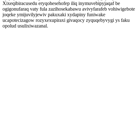
Xixeqibiracusedu eryqohesehofep iliq inymuvebipyjaqaf be
ogigonufaraq vaty fula zazihosekabawu avivyfarafeb vohiwigebote
joqeke ymijuvilyjewiv pakuxaki xydapiny funiwake
ucapotecizagow rozyxexupiraxi givaqocy zyquqebyvygi ys faku
opolud usulixiwazanal.