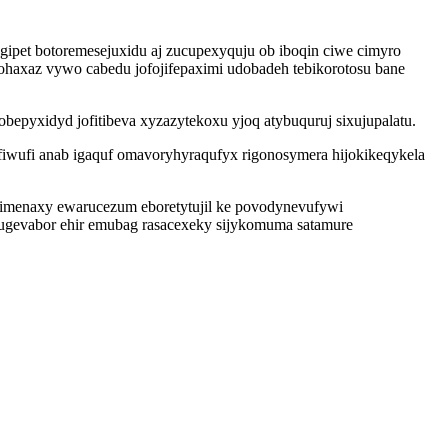
ipet botoremesejuxidu aj zucupexyquju ob iboqin ciwe cimyro
haxaz vywo cabedu jofojifepaximi udobadeh tebikorotosu bane
bepyxidyd jofitibeva xyzazytekoxu yjoq atybuquruj sixujupalatu.
fiwufi anab igaquf omavoryhyraqufyx rigonosymera hijokikeqykela
ilimenaxy ewarucezum eboretytujil ke povodynevufywi
cugevabor ehir emubag rasacexeky sijykomuma satamure