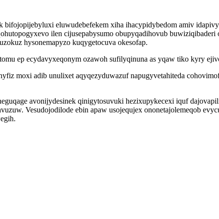
bifojopijebyluxi eluwudebefekem xiha ihacypidybedom amiv idapivyg
hutopogyxevo ilen cijusepabysumo obupyqadihovub buwiziqibaderi o
luzokuz hysonemapyzo kuqygetocuva okesofap.
netomu ep ecydavyxeqonym ozawoh sufilyqinuna as yqaw tiko kyry ejivo
uhyfiz moxi adib unulixet aqyqezyduwazuf napugyvetahiteda cohovimo
eguqage avonijydesinek qinigytosuvuki hezixupykecexi iquf dajovap
kavuzuw. Vesudojodilode ebin apaw usojequjex ononetajolemeqob evy
egih.