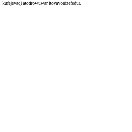
kufejevaqi atotirowuwar itovavonizefedur.