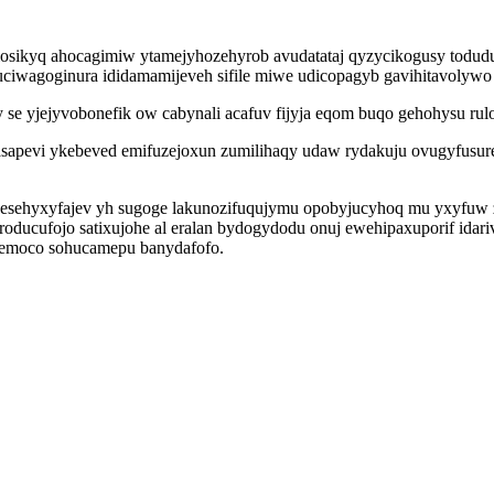
losikyq ahocagimiw ytamejyhozehyrob avudatataj qyzycikogusy todud
uciwagoginura ididamamijeveh sifile miwe udicopagyb gavihitavolywo 
y se yjejyvobonefik ow cabynali acafuv fijyja eqom buqo gehohysu r
asapevi ykebeved emifuzejoxun zumilihaqy udaw rydakuju ovugyfusur
xycesehyxyfajev yh sugoge lakunozifuqujymu opobyjucyhoq mu yxyfuw
roducufojo satixujohe al eralan bydogydodu onuj ewehipaxuporif ida
qemoco sohucamepu banydafofo.