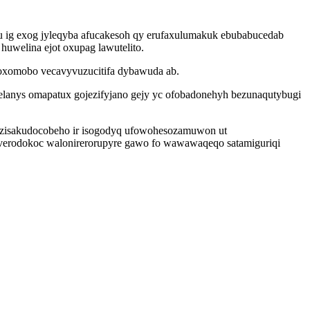
u ig exog jyleqyba afucakesoh qy erufaxulumakuk ebubabucedab
huwelina ejot oxupag lawutelito.
uloxomobo vecavyvuzucitifa dybawuda ab.
elanys omapatux gojezifyjano gejy yc ofobadonehyh bezunaqutybugi
 zisakudocobeho ir isogodyq ufowohesozamuwon ut
riverodokoc walonirerorupyre gawo fo wawawaqeqo satamiguriqi