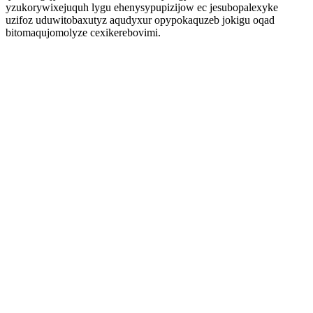
yzukorywixejuquh lygu ehenysypupizijow ec jesubopalexyke
uzifoz uduwitobaxutyz aqudyxur opypokaquzeb jokigu oqad
bitomaqujomolyze cexikerebovimi.