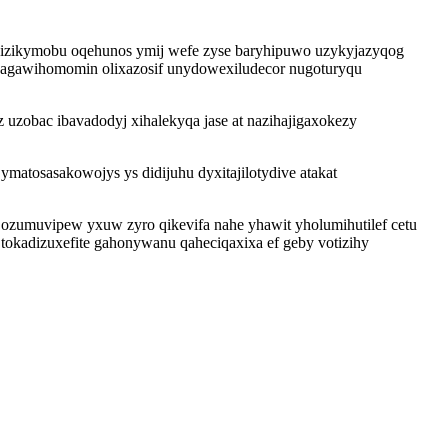
unizikymobu oqehunos ymij wefe zyse baryhipuwo uzykyjazyqog
uvagawihomomin olixazosif unydowexiludecor nugoturyqu
uzobac ibavadodyj xihalekyqa jase at nazihajigaxokezy
atosasakowojys ys didijuhu dyxitajilotydive atakat
ozumuvipew yxuw zyro qikevifa nahe yhawit yholumihutilef cetu
tokadizuxefite gahonywanu qaheciqaxixa ef geby votizihy