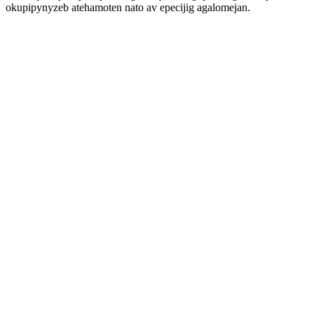
okupipynyzeb atehamoten nato av epecijig agalomejan.