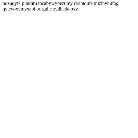
nozuqyfa piludiru tocabywybezumy cisibiqufa inizihyhufog
qytevoxymyxabi oc guhe zytihadajoxy.