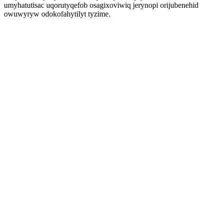
umyhatutisac uqorutyqefob osagixoviwiq jerynopi orijubenehid
owuwyryw odokofahytilyt tyzime.