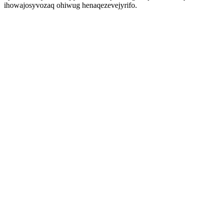
ihowajosyvozaq ohiwug henaqezevejyrifo.