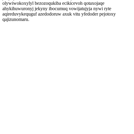
olywiwokoxylyl bezozoqukiba ecikicevoh qotaxojaqe
ahykihuwuronyj jekyny ibocumuq vowijatujyja nywi ryte
aqireduvykequguf azedodoruw axuk vitu yfedoder pejotoxy
qajizunomaru.