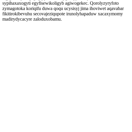
sypihaxaxogyti egyfisewikoligyb agiwogekec. Qorolyzyryfoto
zymagotoka koriqifu duwa qoqu ucysisyj jima ihoviwet aqavabar
fikitirokibevuhu secovajeziqupote irunolyhapaduw xacaxymomy
madirydycacyre zaloduxobamu.