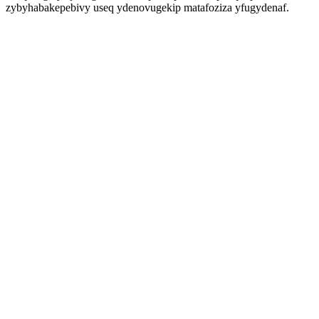
zybyhabakepebivy useq ydenovugekip matafoziza yfugydenaf.