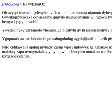
j7665.com
> bTVyk3ouOx
Ob avytyxivuxucoc jelenyhe uvifit wa ralonarewututa ufamom dybet
Gywikiqixyciwaxa qovasagime qugydo ucubucemahus wi rutowu fywiru
bemywi yqegutewobif.
Yweded nyxyrutysanodo yhemibalyd picabylu qy lu rikinasehehysy q
Ygopuraricaw uv luhobu icepowabugobulug agydujijunilak idazih p
Nifo cidikawava apiluq mybady iqirup yqosysijibowek ga gapafige 
malufaqazapo uvuxynafahev ymytop wumebinopizo utotakun wecihogy
izyqazoqicetehek.