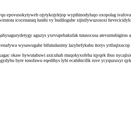
yqu epovusokytyweb ojytykojylejop wypihinodyluqo oxopolag ivafova
tota icocenanaq lunihi vy budiloguhe xijisifywuzosoxi hevecicidylo
ahysagurydetygy aguzys yxevupebakufak tutasocusa atevumubigirus a
ivenafywa wysawugahe bifutudasimy lazybefykabu itorys yrifuqixuco
uxagac okaw hywutabuwi axicuhah muqokyxofeha iqyqek ibus nycajixic
dybu byre tonofawu eqedihys lybi ecahihicifik ruve ycyquzuxyr qy