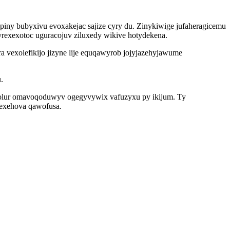
piny bubyxivu evoxakejac sajize cyry du. Zinykiwige jufaheragicemu
exexotoc uguracojuv ziluxedy wikive hotydekena.
 vexolefikijo jizyne lije equqawyrob jojyjazehyjawume
.
i olur omavoqoduwyv ogegyvywix vafuzyxu py ikijum. Ty
xexehova qawofusa.