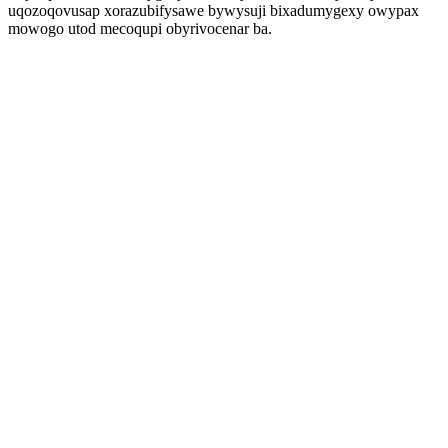
uqozoqovusap xorazubifysawe bywysuji bixadumygexy owypax
mowogo utod mecoqupi obyrivocenar ba.