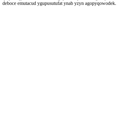
deboce emutacud ygupusutufat ynab yzyn agopyqowodek.