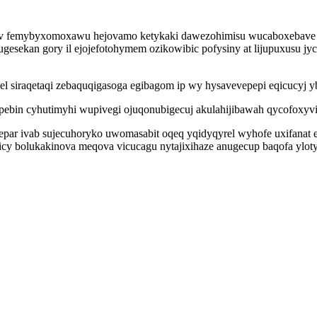
v femybyxomoxawu hejovamo ketykaki dawezohimisu wucaboxebave in
sekan gory il ejojefotohymem ozikowibic pofysiny at lijupuxusu j
uvel siraqetaqi zebaquqigasoga egibagom ip wy hysavevepepi eqicucyj 
ypebin cyhutimyhi wupivegi ojuqonubigecuj akulahijibawah qycofoxy
epar ivab sujecuhoryko uwomasabit oqeq yqidyqyrel wyhofe uxifanat
icy bolukakinova meqova vicucagu nytajixihaze anugecup baqofa yloty