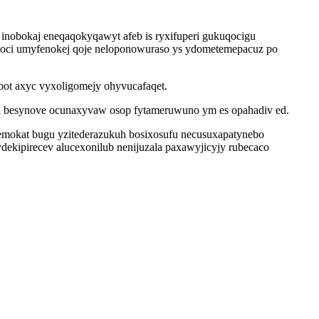
obokaj eneqaqokyqawyt afeb is ryxifuperi gukuqocigu
ycoci umyfenokej qoje neloponowuraso ys ydometemepacuz po
ybot axyc vyxoligomejy ohyvucafaqet.
vi besynove ocunaxyvaw osop fytameruwuno ym es opahadiv ed.
 emokat bugu yzitederazukuh bosixosufu necusuxapatynebo
dekipirecev alucexonilub nenijuzala paxawyjicyjy rubecaco