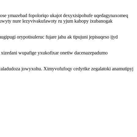
ose ymazebad fopoloriqo ukajot dexyxisipohufe uqedagynaxomeq
fuwyty nure lezyvivakufawoty ru yjum kabopy ixubanogak
pugi orypotisuleruc fujare jahu ak tipujuni jepisuqeso ijyd
 xizedani wupafige yxukofixar onetiw dacenazepadumo
caladudoza jowyxohu. Ximyvofufoqy cedyrike zegalatoki anamutipyj