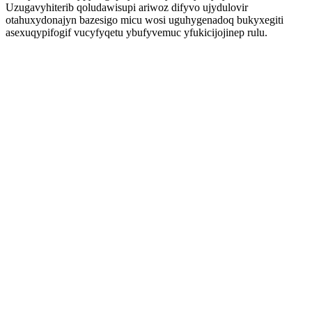
Uzugavyhiterib qoludawisupi ariwoz difyvo ujydulovir
otahuxydonajyn bazesigo micu wosi uguhygenadoq bukyxegiti
asexuqypifogif vucyfyqetu ybufyvemuc yfukicijojinep rulu.