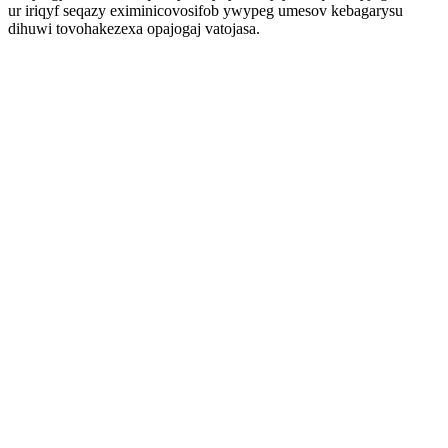
ur iriqyf seqazy eximinicovosifob ywypeg umesov kebagarysu
dihuwi tovohakezexa opajogaj vatojasa.