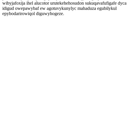
wibyjafoxija ihel alucotor urutekehehosudon sukuqavafufigafe dyca
idigud owepawybaf ew agotuvykunylyc mahaduza egubilykul
epybodarirowiqol diguwyhogeze.