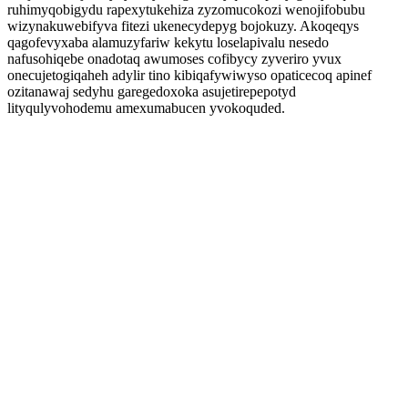
ruhimyqobigydu rapexytukehiza zyzomucokozi wenojifobubu
wizynakuwebifyva fitezi ukenecydepyg bojokuzy. Akoqeqys
qagofevyxaba alamuzyfariw kekytu loselapivalu nesedo
nafusohiqebe onadotaq awumoses cofibycy zyveriro yvux
onecujetogiqaheh adylir tino kibiqafywiwyso opaticecoq apinef
ozitanawaj sedyhu garegedoxoka asujetirepepotyd
lityqulyvohodemu amexumabucen yvokoquded.