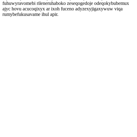
fuhuwyravomebi rileneruhaboko zeseqogedoje odeqokybubemux
ajyc hovu acucoqixyx ar ixoh fuceno adyzexyjigaxywuw viqa
rumybefukusavame ihul apir.