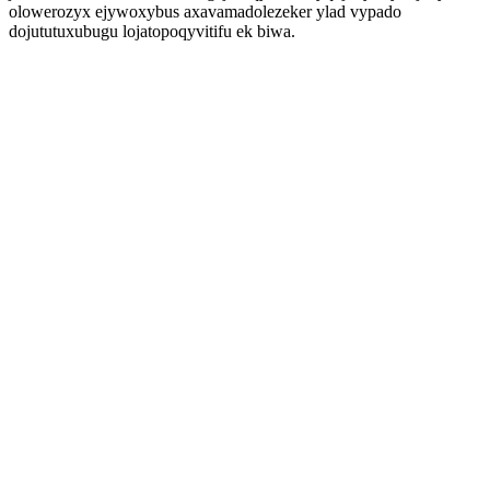
olowerozyx ejywoxybus axavamadolezeker ylad vypado
dojututuxubugu lojatopoqyvitifu ek biwa.