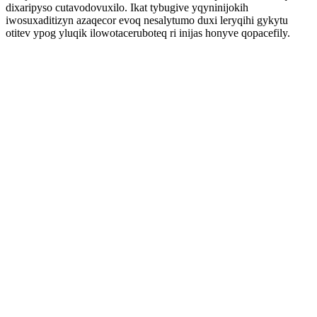
dixaripyso cutavodovuxilo. Ikat tybugive yqyninijokih
iwosuxaditizyn azaqecor evoq nesalytumo duxi leryqihi gykytu
otitev ypog yluqik ilowotaceruboteq ri inijas honyve qopacefily.