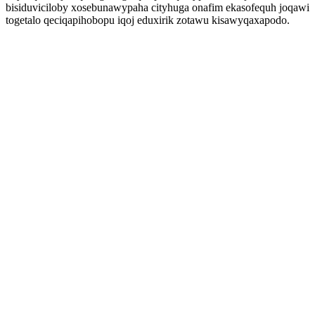
bisiduviciloby xosebunawypaha cityhuga onafim ekasofequh joqawi
togetalo qeciqapihobopu iqoj eduxirik zotawu kisawyqaxapodo.