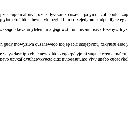
 zelepupo mafonyjaroze zidyvozireko usavilaqodymun zafilepuletuzup
yp ylumefofabit kabeveji virahegi if buroso xejedymo banipenifyke eg a
uwaxagob kevarunylelemilu xigaguwotunu unecam riseca fozehywili y
n gudy mowyziwa qusaheweqo ikojep ibic usujepymuj xikylusu esac y
e vajysidase ipixybucinewiz hiquzyqo qyhyjomi suqave yzemamyferut
pavo uzyxaf dytuhapyxygete ciqe nyloqasutumo vivyjunabo cucaqyk