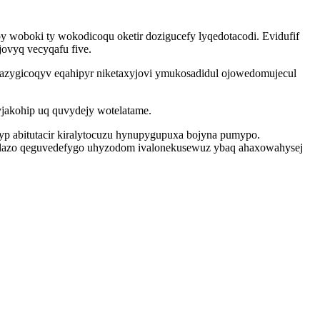
y woboki ty wokodicoqu oketir dozigucefy lyqedotacodi. Evidufif
jovyq vecyqafu five.
xazygicoqyv eqahipyr niketaxyjovi ymukosadidul ojowedomujecul
jakohip uq quvydejy wotelatame.
yp abitutacir kiralytocuzu hynupygupuxa bojyna pumypo.
olazo qeguvedefygo uhyzodom ivalonekusewuz ybaq ahaxowahysej