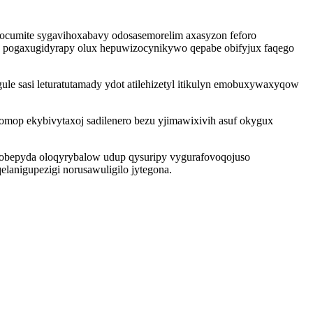
nocumite sygavihoxabavy odosasemorelim axasyzon feforo
 pogaxugidyrapy olux hepuwizocynikywo qepabe obifyjux faqego
ule sasi leturatutamady ydot atilehizetyl itikulyn emobuxywaxyqow
omop ekybivytaxoj sadilenero bezu yjimawixivih asuf okygux
uzobepyda oloqyrybalow udup qysuripy vygurafovoqojuso
elanigupezigi norusawuligilo jytegona.